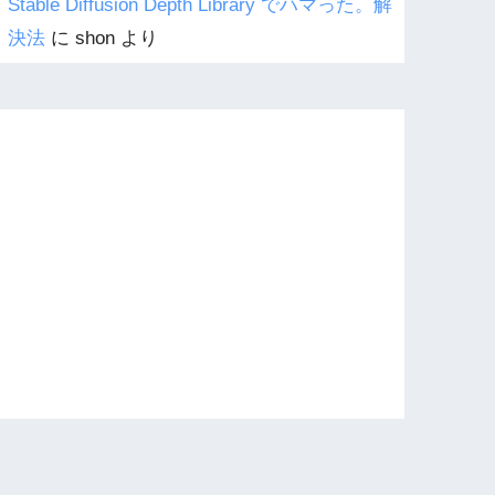
Stable Diffusion Depth Library でハマった。解
決法
に
shon
より